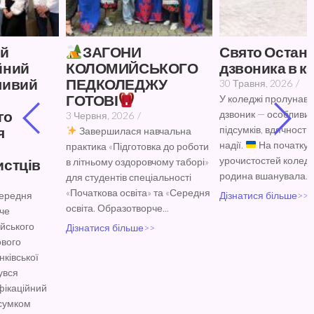
ЗАГОНИ
Свято Останнього
КОЛОМИЙСЬКОГО
дзвоника в коледжі
ПЕДКОЛЕДЖУ
30 Травня, 2026
/
ГОТОВІ
У коледжі пролунав Останній
дзвоник — особливий день
3 Червня, 2026
/
підсумків, вдячности, пам’яті й
Завершилася навчальна
надії.
На початку
практика «Підготовка до роботи
урочистостей коледжівська
в літньому оздоровчому таборі»
родина вшанувала...
для студентів спеціальності
«Початкова освіта» та «Середня
Дізнатися більше>>
освіта. Образотворче...
Дізнатися більше>>