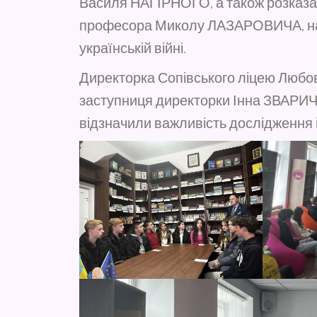
Василя НАГІРНОГО, а також розказав
професора Миколу ЛАЗАРОВИЧА, наг
українській війні.
Директорка Сопівського ліцею Любов
заступниця директорки Інна ЗВАРИЧ
відзначили важливість дослідження і