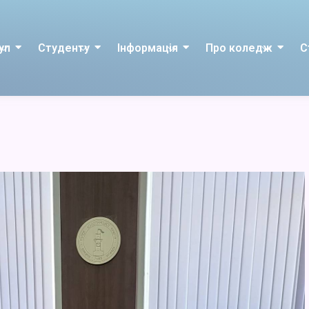
уп
Студенту
Інформація
Про коледж
С