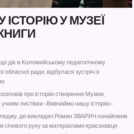
ІСТОРІЮ У МУЗЕЇ
КНИГИ
, що діє в Коломийському педагогічному
 обласної ради, відбулася зустріч із
ю.
озповів про історію створення Музею,
в учням листівки «Вивчаймо нашу історію».
оледжу, де викладач Роман ЗВАРИЧ ознайомив
ом січового руху за матеріалами краєзнавця