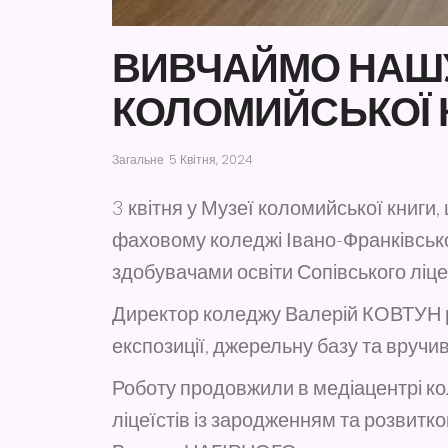
ВИВЧАЙМО НАШУ 
КОЛОМИЙСЬКОЇ 
Загальне
5 Квітня, 2024
3 квітня у Музеї коломийської книги
фаховому коледжі Івано-Франківської
здобувачами освіти Сопівського ліце
Директор коледжу Валерій КОВТУН р
експозиції, джерельну базу та вручи
Роботу продовжили в медіацентрі к
ліцеїстів із зародженням та розвитк