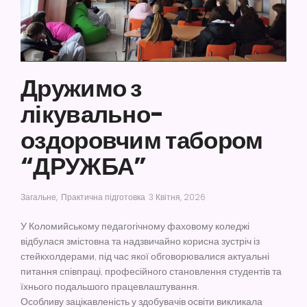
Дружимо з
лікувально-
оздоровчим табором
“ДРУЖБА”
Загальне
,
Практична підготовка
3 Квітня, 2026
У Коломийському педагогічному фаховому коледжі
відбулася змістовна та надзвичайно корисна зустріч із
стейкхолдерами, під час якої обговорювалися актуальні
питання співпраці, професійного становлення студентів та
їхнього подальшого працевлаштування.
Особливу зацікавленість у здобувачів освіти викликала