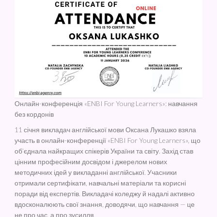
Онлайн-конференція «ENBI For Young Learners»: навчання
без кордонів
11 січня викладач англійської мови Оксана Лукашко взяла
участь в онлайн-конференції «ENBI For Young Learners», що
об’єднала найкращих спікерів України та світу. Захід став
цінним професійним досвідом і джерелом нових
методичних ідей у викладанні англійської. Учасники
отримали сертифікати, навчальні матеріали та корисні
поради від експертів. Викладачі коледжу й надалі активно
вдосконалюють свої знання, доводячи, що навчання — це
не про час, а про зусилля.