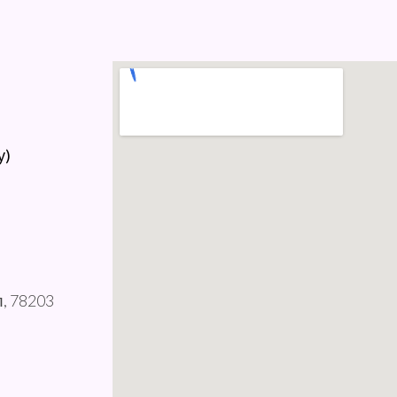
у)
л, 78203