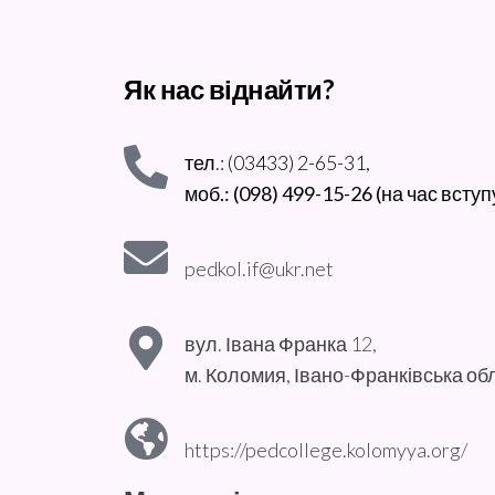
Як нас віднайти?
тел.: (03433) 2-65-31,
моб.: (098) 499-15-26 (на час вступ
pedkol.if@ukr.net
вул. Івана Франка 12,
м. Коломия, Івано-Франківська об
https://pedcollege.kolomyya.org/