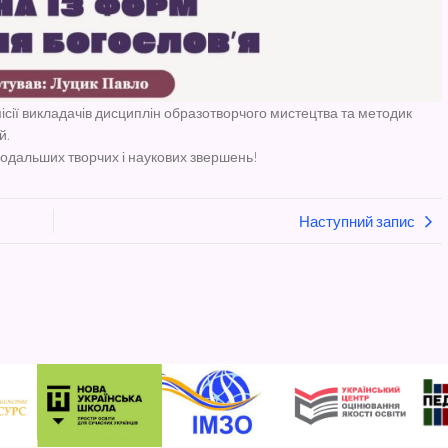
місії викладачів дисциплін образотворчого мистецтва та методик
й.
подальших творчих і наукових звершень!
Наступний запис