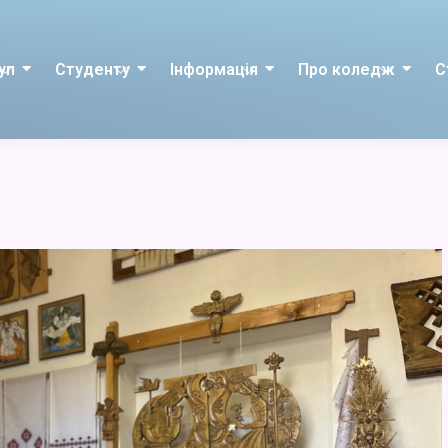
уп
Студенту
Інформація
Про коледж
С