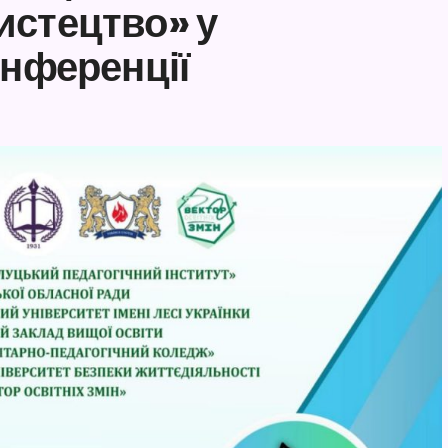
истецтво» у
онференції