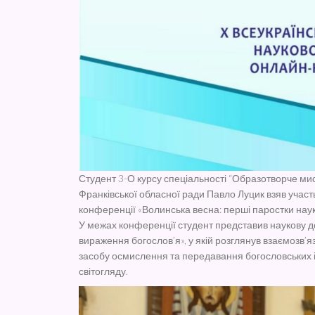
Студент 3-О курсу спеціальності “Образотворче ми
Франківської обласної ради Павло Луцик взяв участь
конференції «Волинська весна: перші паростки наук
У межах конференції студент представив наукову д
вираження богослов’я», у якій розглянув взаємозв’я
засобу осмислення та передавання богословських і
світогляду.