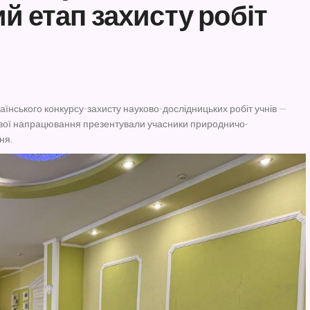
й етап захисту робіт
раїнського конкурсу-захисту науково-дослідницьких робіт учнів —
о свої напрацювання презентували учасники природничо-
ня.