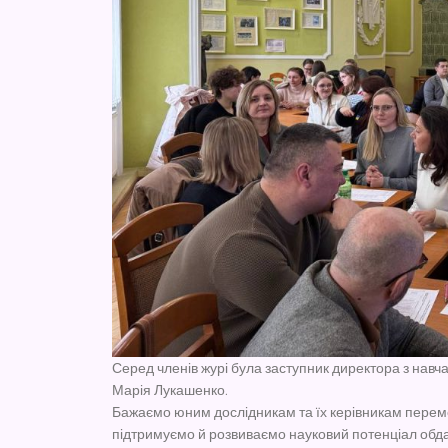
Серед членів журі була заступник директора з нав
Марія Лукашенко.
Бажаємо юним дослідникам та їх керівникам перемо
підтримуємо й розвиваємо науковий потенціал обда