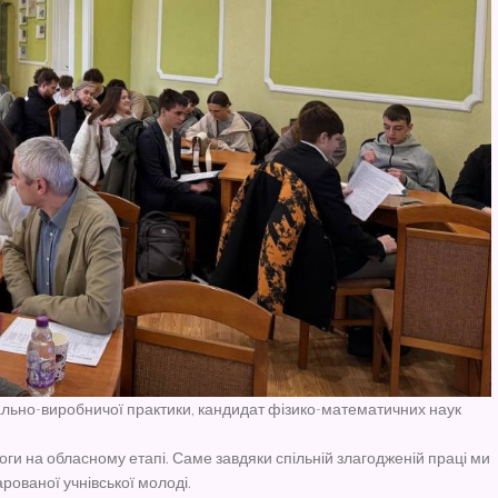
чально-виробничої практики, кандидат фізико-математичних наук
ги на обласному етапі. Саме завдяки спільній злагодженій праці ми
рованої учнівської молоді.