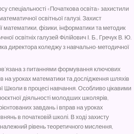
урсу спеціальності «Початкова освіта» захистили
математичної освітньої галузі. Захист
ї математики, фізики, інформатики та методик
ої освітніх галузей Філійович І. Б., Гречук В. Ю.
ника директора коледжу з навчально-методичної
пов’язана з питаннями формування ключових
 на уроках математики та дослідження шляхів
кої Школи в процесі навчання. Особливо цікавими
роєктної діяльності молодших школярів,
рієнтованих завдань і вправ на уроках
нянь в початковій школі. В ході захисту
 належний рівень теоретичного мислення,