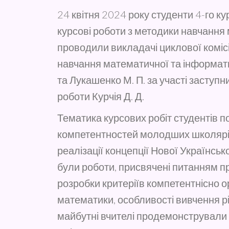
24 квітня 2024 року студенти 4-го к
курсові роботи з методики навчання 
проводили викладачі циклової комісі
навчання математичної та інформатичн
та Лукашенко М. П. за участі заступ
роботи Курчія Д. Д.
Тематика курсових робіт студентів 
компетентностей молодших школярів
реалізації концепції Нової Українсь
були роботи, присвячені питанням п
розробки критеріїв компетентнісно о
математики, особливості вивчення рів
майбутні вчителі продемонстрували