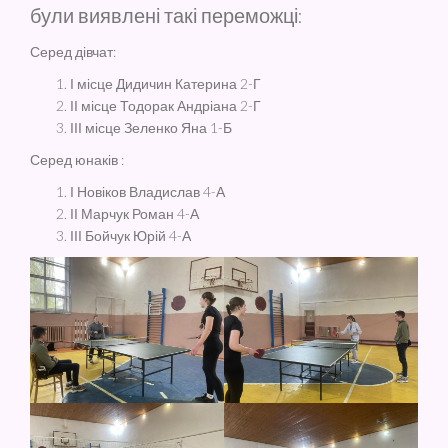
були виявлені такі переможці:
Серед дівчат:
І місце Дидичин Катерина 2-Г
ІІ місце Тодорак Андріана 2-Г
ІІІ місце Зеленко Яна 1-Б
Серед юнаків :
І Новіков Владислав 4-А
ІІ Марчук Роман 4-А
ІІІ Бойчук Юрій 4-А