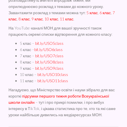
розповідатимуть вчителі впродовж тижня, ми
оприлюднюємо розклад з темами до кожного уроку.
Завантажити розклад з темами можна тут:
5 клас
,
6 клас
,
7
клас
,
8 клас
,
9 клас
,
10 клас
,
11 клас
.
На YouTube-каналі МОН для вашої зручності також
працюють окремі списки відтворення для кожного класу:
5 клас –
bit.ly/USO5class
6 клас –
bit.ly/USO6class
7 клас –
bit.ly/USO7class
8 клас –
bit.ly/USO8class
9 клас –
bit.ly/USO9class
10 клас –
bit.ly/USO10class
11 клас –
bit.ly/USO11class
Нагадуємо, що Міністерство освіти і науки зібрало для вас
короткі
підсумки першого тижня роботи Всеукраїнської
школи онлайн
– тут і про прикрі помилки, і про вибух
інтересу в ТikTok, і цікава статистика про те, хто та які саме
уроки найбільше дивились на медіаресурсах МОН.