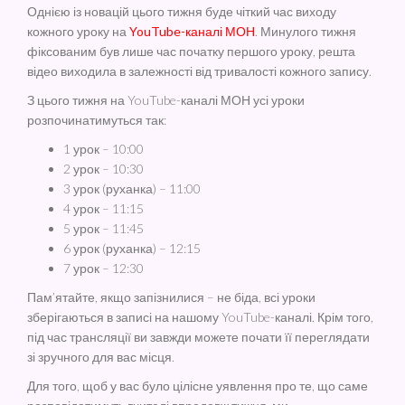
Однією із новацій цього тижня буде чіткий час виходу
кожного уроку на
YouTube-каналі МОН
. Минулого тижня
фіксованим був лише час початку першого уроку, решта
відео виходила в залежності від тривалості кожного запису.
З цього тижня на YouTube-каналі МОН усі уроки
розпочинатимуться так:
1 урок – 10:00
2 урок – 10:30
3 урок (руханка) – 11:00
4 урок – 11:15
5 урок – 11:45
6 урок (руханка) – 12:15
7 урок – 12:30
Пам’ятайте, якщо запізнилися – не біда, всі уроки
зберігаються в записі на нашому YouTube-каналі. Крім того,
під час трансляції ви завжди можете почати її переглядати
зі зручного для вас місця.
Для того, щоб у вас було цілісне уявлення про те, що саме