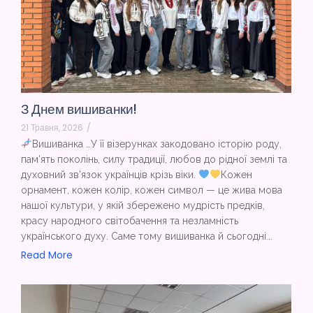
З Днем вишиванки!
21 Травня, 2026
/
Вишиванка …У її візерунках закодовано історію роду,
пам’ять поколінь, силу традиції, любов до рідної землі та
духовний зв’язок українців крізь віки.
Кожен
орнамент, кожен колір, кожен символ — це жива мова
нашої культури, у якій збережено мудрість предків,
красу народного світобачення та незламність
українського духу. Саме тому вишиванка й сьогодні...
Read More