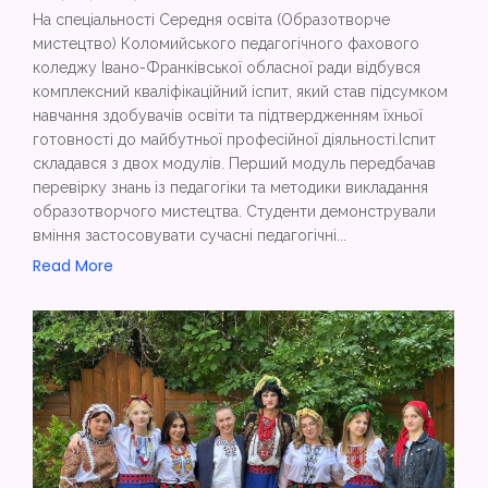
На спеціальності Середня освіта (Образотворче
мистецтво) Коломийського педагогічного фахового
коледжу Івано-Франківської обласної ради відбувся
комплексний кваліфікаційний іспит, який став підсумком
навчання здобувачів освіти та підтвердженням їхньої
готовності до майбутньої професійної діяльності.Іспит
складався з двох модулів. Перший модуль передбачав
перевірку знань із педагогіки та методики викладання
образотворчого мистецтва. Студенти демонстрували
вміння застосовувати сучасні педагогічні...
Read More