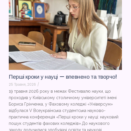
Перші кроки у науці — впевнено та творчо!
25 Травня, 2026
/
19 травня 2026 року в межах Фестивалю науки, що
проходив у Київському столичному університеті імені
Бориса Грінченка, у Фаховому коледжі «Універсум»
відбулася V Всеукраїнська студентська науково-
практична конференція «Перші кроки у науці: науковий
пошук студентів фахових коледжів».До наукового
заходу долучилися здобувачі освіти та наукові