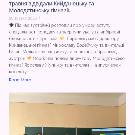
травня відвідали Кийданецьку та
Молодятинську гімназії.
28 Травня, 2026
/
Під час зустрічей розповіли про умови вступу,
спеціальності коледжу та звернули увагу на вибіркові
блоки освітніх програм.
Щиро дякуємо директору
Кийданецької гімназії Мирославу Бодейчуку та вчительці
Галині Мельник за підтримку та сприяння в організації
зустрічі.
Особлива подяка директору Молодятинської
гімназії Ярославу Жупнику та вчителям — випускникам
коледжу...
Read More