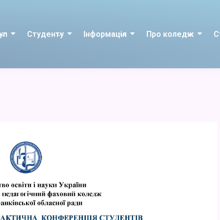
уп
Студенту
Інформація
Про коледж
С