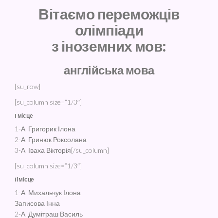
Вітаємо переможців
олімпіади
з іноземних мов:
англійська мова
[su_row]
[su_column size=”1/3″]
I місце
1-А Григорик Ілона
2-А Гринюк Роксолана
3-А Іваха Вікторія[/su_column]
[su_column size=”1/3″]
IІ місце
1-А Михальчук Ілона
Записова Інна
2-А Думітраш Василь