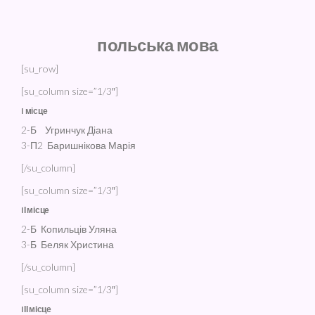
польська мова
[su_row]
[su_column size=”1/3″]
I місце
2-Б Угринчук Діана
3-П2 Баришнікова Марія
[/su_column]
[su_column size=”1/3″]
IІ місце
2-Б Копильців Уляна
3-Б Беляк Христина
[/su_column]
[su_column size=”1/3″]
IІІ місце