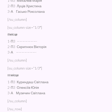
1-П3 Михалків Марія
2-П3 Луців Христина
3-А Гасько Роксолана
[/su_column]
[su_column size=”1/3″]
IІ місце
1-П3 ———————-
2-П3 Скрипнюк Вікторія
3-А ———————-
[/su_column]
[su_column size=”1/3″]
III місце
1-П3 Куриндаш Світлана
2-П3 Олексіїв Юлія
3-А Музичин Світлана
[/su_column]
[/su_row]