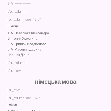
3-А ——————
[/su_column]
[su_column size=”1/3″]
III місце
1-А Петелюк Олександра
Вінтоняк Христина
2-А Гринюк Владислава
3-А Масевич Дарина
Чорнюк Діана
[/su_column]
[/su_row]
німецька мова
[su_row]
[su_column size=”1/3″]
I місце