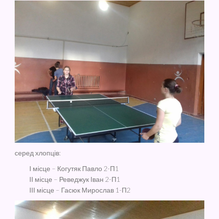
серед хлопців:
І місце – Когутяк Павло 2-П1
ІІ місце – Реведжук Іван 2-П1
ІІІ місце – Гасюк Мирослав 1-П2