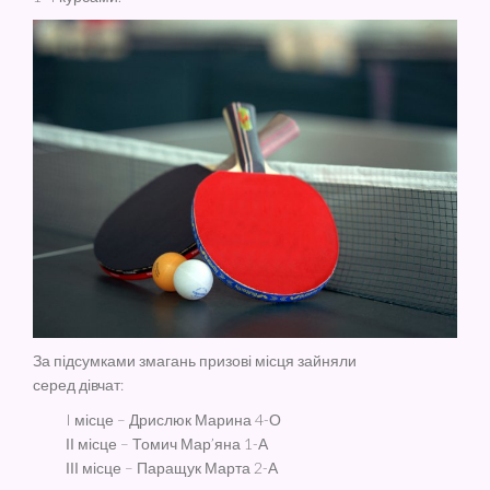
За підсумками змагань призові місця зайняли
серед дівчат:
I місце – Дрислюк Марина 4-О
ІІ місце – Томич Мар’яна 1-А
ІІІ місце – Паращук Марта 2-А