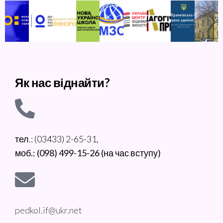
Як нас віднайти?
тел.: (03433) 2-65-31,
моб.: (098) 499-15-26 (на час вступу)
pedkol.if@ukr.net