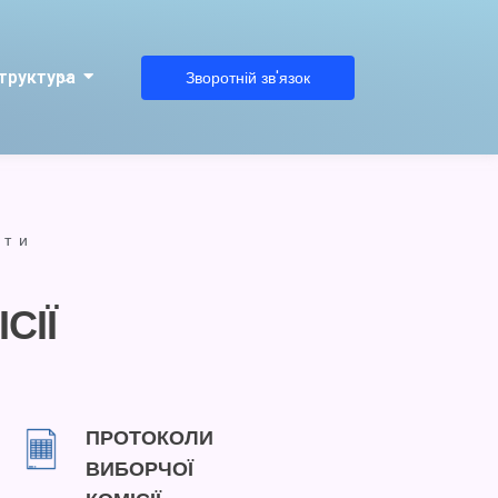
труктура
Зворотній зв'язок
іти
СІЇ
ПРОТОКОЛИ
ВИБОРЧОЇ