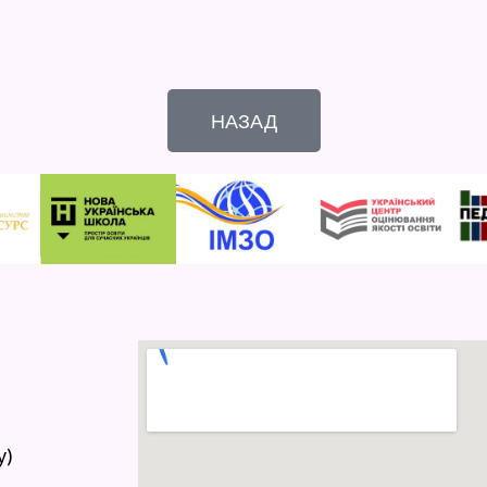
НАЗАД
у)