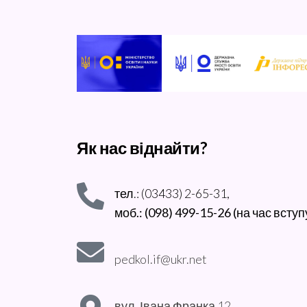
Як нас віднайти?
тел.: (03433) 2-65-31,
моб.: (098) 499-15-26 (на час вступ
pedkol.if@ukr.net
вул. Івана Франка 12,