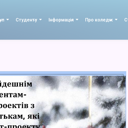
уп
Студенту
Інформація
Про коледж
С