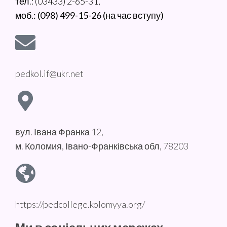
тел.: (03433) 2-65-31,
моб.: (098) 499-15-26 (на час вступу)
pedkol.if@ukr.net
вул. Івана Франка 12,
м. Коломия, Івано-Франківська обл, 78203
https://pedcollege.kolomyya.org/