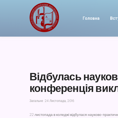
Головна
Вст
Відбулась науко
конференція вик
Загальне
24 Листопада, 2016
22 листопада в коледжі відбулася науково-практич