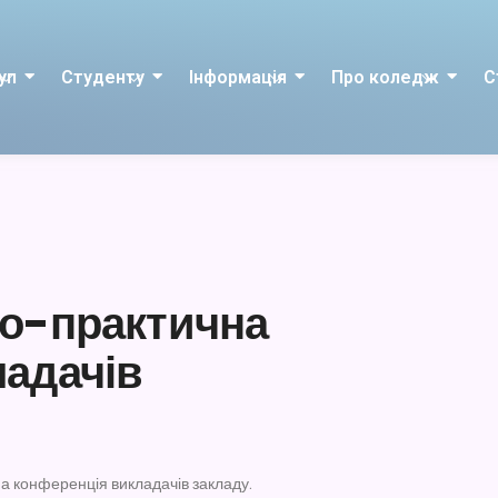
уп
Студенту
Інформація
Про коледж
С
во-практична
ладачів
на конференція викладачів закладу.