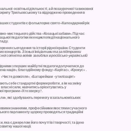
льної-освітньої діяльності, а й позаурочної та виховної
у Кирилу Трильовському та відроджено проведення в
 наших студентів є фольклорне свято «Календарний рік
но-мистецького дійства «Козацькі забави». Під час
цької педагогіки як енциклопедії національного
ладу.
рення сьогодення та історії рідної країни. Студенти
их концертів.
З їхньої ініціативи та за підтримки
ї сотні та воїнів загиблих в російсько-українській
 Одними з перших майбутні педагоги долучилися до
а нація», благодійному фонду «Карітас», «Крокус» .
«Чисте довкілля», «Батарейкам –утилізація!»
ть себе стандартні форми роботи , а їм на зміну
 власні сили, навчитись орієнтуватись у
ої програми «Хто зверху?.
али», які здобувають перемогу в загальноміських
уковими знаннями, професійними якостями сучасного
тського парламенту щороку проводяться традиційні
, яка є джерелом його почуттів і творчості, та ідею
озвитку нашої нації.