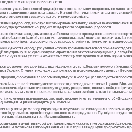
 до Дня пам яті Героїв Небесної Сотні.
 примножувати його славні традиції стало визначальним напрямком не лише навча
ативи та сприяння директора закладу Валерія Ковтуна відкрито пам’ятну дошк
олодого покоління з високою патріотичною свідомістю.
слідницьку роботу, виховує високий рівень інтелекту, національної свідомості
 щороку представляють обряди календарної та родинної обрядовості.
тися гідними нащадками козацької слави сприяє проведення щорічного спортив
різнобарвною і самобутньою культурою козацької держави, розкрити зміст коза
ціональних ідей, та щороку вписує яскраву сторінку в літопис життя нашого зак
ни, єдності її народу, розуміння кожним громадянином своєї причетності до тво
 в підтримку ЗСУ, організовують проведення мистецьких аукціонів , благодійн
ак «Герої не вмирають» де кожен має змогу вшанувати пам’ять героїв Небесно
ься до волонтерських ініціатив, які допомагають наблизити перемогу України.
сників України. Студенти коледжу допомагають волонтерському центру «Нескорен
природи, формування екологічної культури в коледжі реалізовуються проекти 
мічних та політичних умовах непроста, але водночас творча і цікава. Відживаю
ни покликані допомогти кожному студенту розкритися , виявити себе, повірити у
ликають у студентів проведення пізнавальної гри «Ігри патріотів», розважальн
ності, мислення в навчальному закладі створено інтелектуальний клуб «Дидаск
закладів І-ІІ рівнів акредитації м. Коломиї.
 життєву позицію молоді, спрямовує їхні зусилля на оволодіння глибокими на
истості є діяльність органів студентського самоврядування. Під егідою студен
туально-пізнавальна гра «Весняний квест» .
ик має в душі три високі ідеї: ідею правди, яка керує його думками, Ідею краси
тримали багатовікове випробування в нашій історії і завжди були пріоритетами в р