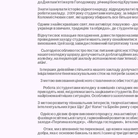
до Дня пам’яті жертв Голодомору, річниці бою під Крутами,
Знати і шанувати історію рідного народу, відроджувати і
роботи закладу. 2009 року студентами коледжу, за ініці
Коломиї січових свят, які щороку збирають все більше м
Одним з найяскравіших свят, яке активізує пошуково –до
українця в звичаях, традиціях та обрядах», де студенти
Відчути своє козацьке походження, довести право назива
проведення заходу студенти мають змогу ознайомитися з 
виховання. Цей захід завжди сповнений патріотизму та на
Сьогодні особливо гостро постає питання цілісності Украї
нашого коледжу щоразу долучаються до благодійних акцій
коледжу, на території закладу встановлено пам’ятний зн
війні .
Із перших днів війни спільнота нашого закладу долучаєт
ініціативи плетіння маскувальних сіток на потреби захи
З метою виховання ціннісного ставлення особистості до 
Робота зі студентами коледжу в нинішніх складних еконо
приходять нові, які допомагають зацікавити студентів. Во
найрізноманітніших ситуаціях. Особливого захоплення вик
З метою розвитку пізнавальних інтересів, творчої актив
інтелектуальних іграх Що? Де? Коли? та Брейн-рингу серед 
Однією з дієвих форм виховного процесу, яка активізує
фахівця освітянської галузі, гармонійний розвиток особ
заходи «Перлина коледжу», «Молода господиня», інтелек
Отже, ми з впевненістю переконані , що кожен наш випускн
добра, яка є основою бажань та волі. І саме ці три ідеї ви