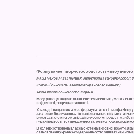
Формування творчої особистості майбутнього 
Марія Чехович, заступник директора з виховної роботи
Коломийського педагогічного фахового коледжу
Івано-Франківської обласної ради.
Модернізація національної системи освіти в умовах сього
свідомості, творчої активності.
Сьогодні вища школа має формувати не тільки фахівця у 
заслоном бездуховності й національного нігілізму, дійов
вимагає належної організації виховного процесу майбут
гуманізації освіти, утвердження загальнолюдських цінно
В коледжі створена власна система виховної роботи, яка
становлення української державності є одним з найбільш 