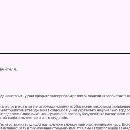
вчителя.
дення ставить у ранг пріоритетних проблем розвиток людини як особистості, я
галузі освіти, а вчителя з громадянськими особистісними якостями, з соціаль
им авторитетом утвердження в свідомості учнів української національної гордо
ніх педагогів. Спираючись на нормативно-правову базу освіти та виховання в
стей, національного виховання студентів.
 ґрунтується на традиціях навчального закладу і вимогах нинішнього часу. Вих
важливих шляхів формування історичної пам’яті. Саме з таких позицій в закла