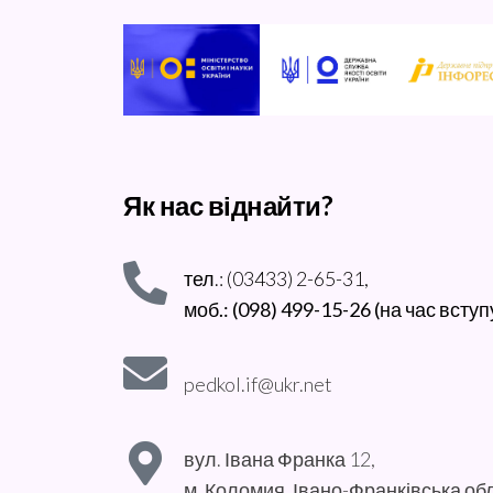
Як нас віднайти?
тел.: (03433) 2-65-31,
моб.: (098) 499-15-26 (на час вступ
pedkol.if@ukr.net
вул. Івана Франка 12,
м. Коломия, Івано-Франківська об