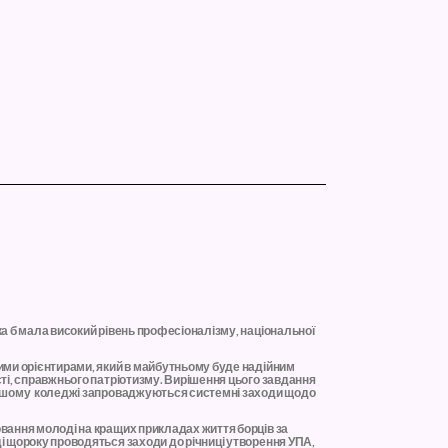
ка б мала високий рівень професіоналізму, національної
ними орієнтирами, який в майбутньому буде надійним
сті, справжнього патріотизму. Вирішення цього завдання
 нашому коледжі запроваджуються системні заходи щодо
овання молоді на кращих прикладах життя борців за
ді щороку проводяться заходи до річниці утворення УПА,