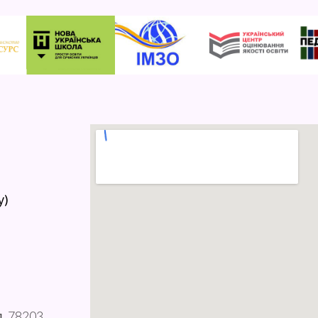
у)
л, 78203