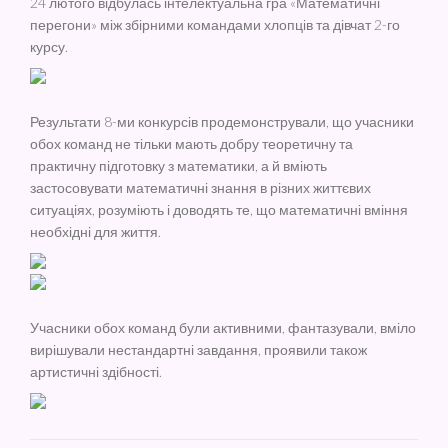
24 лютого відбулась інтелектуальна гра «Математичні
перегони» між збірними командами хлопців та дівчат 2-го
курсу.
Результати 8-ми конкурсів продемонстрували, що учасники
обох команд не тільки мають добру теоретичну та
практичну підготовку з математики, а й вміють
застосовувати математичні знання в різних життєвих
ситуаціях, розуміють і доводять те, що математичні вміння
необхідні для життя.
Учасники обох команд були активними, фантазували, вміло
вирішували нестандартні завдання, проявили також
артистичні здібності.