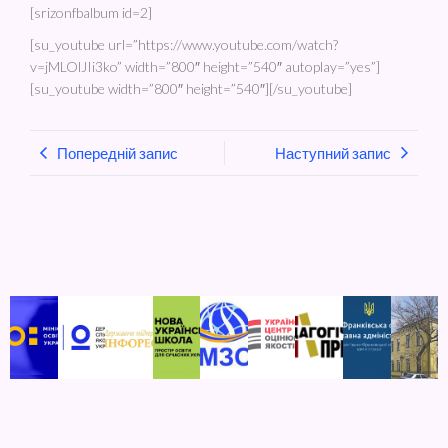
[srizonfbalbum id=2]
[su_youtube url=”https://www.youtube.com/watch?
v=jMLOlJIi3ko” width=”800″ height=”540″ autoplay=”yes”]
[su_youtube width=”800″ height=”540″][/su_youtube]
Попередній запис
Наступний запис