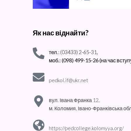
Як нас віднайти?
тел.: (03433) 2-65-31,
моб.: (098) 499-15-26 (на час вступ
pedkol.if@ukr.net
вул. Івана Франка 12,
м. Коломия, Івано-Франківська об
https://pedcollege.kolomyya.org/