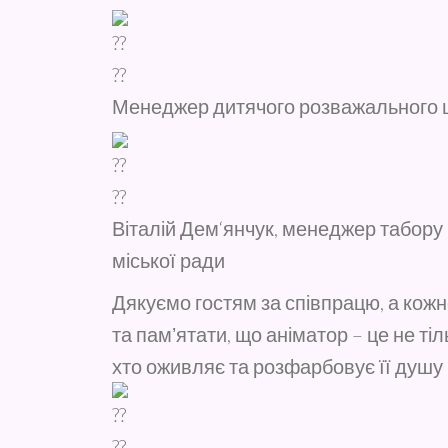
Менеджер дитячого розважального ц
Віталій Дем‘янчук, менеджер табор
міської ради
Дякуємо гостям за співпрацю, а кож
та памʼятати, що аніматор – це не ті
хто оживляє та розфарбовує її душу