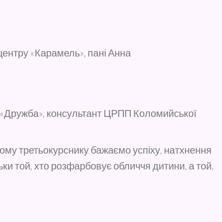
ентру «Карамель», пані Анна
у «Дружба», консультант ЦРПП Коломийської
ному третьокурснику бажаємо успіху, натхнення
льки той, хто розфарбовує обличчя дитини, а той,