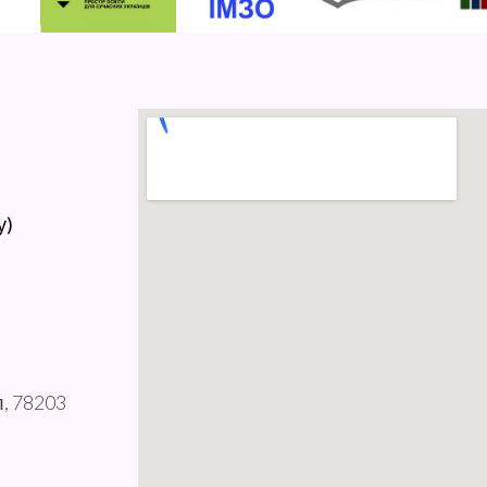
у)
л, 78203