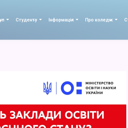
уп
Студенту
Інформація
Про коледж
С