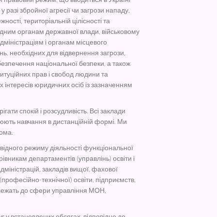
 у разі збройної агресії чи загрози нападу,
ності, територіальній цілісності та
дним органам державної влади, військовому
дміністраціям і органам місцевого
, необхідних для відвернення загрози,
забезпечення національної безпеки, а також
туційних прав і свобод людини та
х інтересів юридичних осіб із зазначенням
гати спокій і розсудливість. Всі заклади
снюють навчання в дистанційній формі. Ми
ома.
відного режиму діяльності функціональної
івникам департаментів (управлінь) освіти і
міністрацій, закладів вищої, фахової
професійно-технічної) освіти, підприємств,
належать до сфери управління МОН,
уг у встановлених обсягах, відповідно до