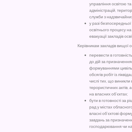
управління освітою та
адміністрацій, терито
служби з надзвичайних
у разі безпосередньої
освітнього процесу на
евакуації закладів осві
Керівникам закладів вищої о
перевести в готовніст
до дій за призначення
формуваннями цивіль
обсягів робіт із ліквід
числі тих, що виникли 
терористичних актів, 
на власних об’єктах;
бути в готовності за 
рад у містах обласног
власні об’єктові форм
завдань за призначенн
господарювання чи на