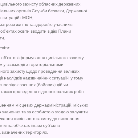
 цивільного захисту обласних державних
ріальних органів Служби безпеки, Державної
 ситуацій і МОН;
 загрози життю та здоров’ю учасників
 об’єктах освіти вводити в дію Плани
ти.
світи:
ь об’єктові формування цивільного захисту
м у взаємодії з територіальними
ного захисту щодо проведення великих
ації наслідків надзвичайних ситуацій, у тому
внаслідок воєнних (бойових) дій чи
а також проведення відновлювальних робіт
рішенням місцевих держадміністрацій, міських
о значення та за особистою згодою залучити
ування цивільного захисту до виконання
ям на об’єктах інших суб’єктів
 визначених територіях.