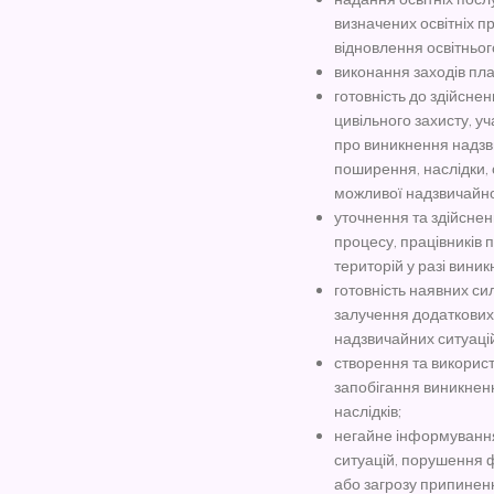
визначених освітніх пр
відновлення освітньог
виконання заходів пла
готовність до здійсне
цивільного захисту, уч
про виникнення надзв
поширення, наслідки, с
можливої надзвичайної
уточнення та здійснен
процесу, працівників п
територій у разі вини
готовність наявних сил
залучення додаткових 
надзвичайних ситуаці
створення та використ
запобігання виникненн
наслідків;
негайне інформування
ситуацій, порушення ф
або загрозу припиненн