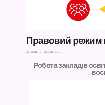
Правовий режим 
Загальне
24 Лютого, 2022
Робота закладів осві
воє