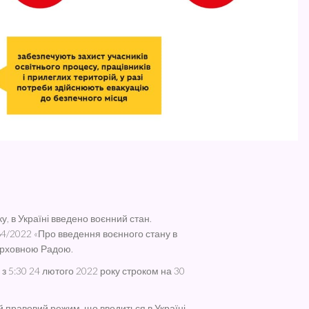
у, в Україні введено воєнний стан.
4/2022 «Про введення воєнного стану в
Верховною Радою.
з 5:30 24 лютого 2022 року строком на 30
й правовий режим, що вводиться в Україні