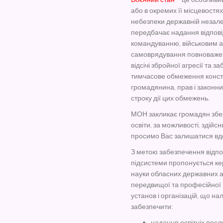
або в окремих її місцевостях
небезпеки державній незалеж
передбачає надання відпові
командуванню, військовим а
самоврядування повноважень
відсічі збройної агресії та 
тимчасове обмеження консти
громадянина, прав і законни
строку дії цих обмежень.
МОН закликає громадян збері
освіти, за можливості, здій
просимо Вас залишатися вд
З метою забезпечення відпо
підсистеми пропонується кер
науки обласних державних ад
передвищої та професійної (
установ і організацій, що 
забезпечити:
надання освітніх посл