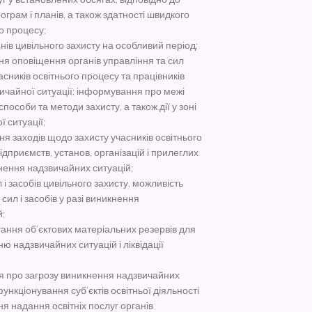
ограм і планів, а також здатності швидкого
о процесу;
нів цивільного захисту на особливий період;
ння оповіщення органів управління та сил
асників освітнього процесу та працівників
ичайної ситуації; інформування про межі
пособи та методи захисту, а також дії у зоні
 ситуації;
ня заходів щодо захисту учасників освітнього
ідприємств, установ, організацій і прилеглих
кнення надзвичайних ситуацій;
 і засобів цивільного захисту, можливість
сил і засобів у разі виникнення
й;
ання об’єктових матеріальних резервів для
ю надзвичайних ситуацій і ліквідації
 про загрозу виникнення надзвичайних
ункціонування суб’єктів освітньої діяльності
я надання освітніх послуг органів