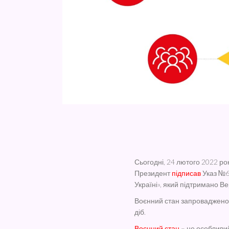
Сьогодні, 24 лютого 2022 рок
Президент
підписав
Указ №6
Україні», який підтримано 
Воєнний стан запроваджено 
діб.
Воєнний стан
– це особливи