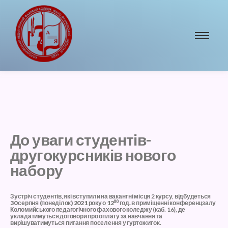
До уваги студентів-
другокурсників нового
набору
Зустріч студентів, які вступили на вакантні місця 2 курсу, відбудеться
00
30 серпня (понеділок) 2021 року о 12
год.
в приміщенні
конференцзалу
Коломийського педагогічного фахового коледжу
(каб. 16), де
укладатимуться договори про оплату за навчання та
вирішуватимуться питання поселення у гуртожиток.