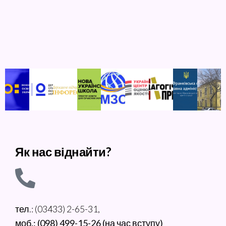
Як нас віднайти?
тел.: (03433) 2-65-31,
моб.: (098) 499-15-26 (на час вступу)